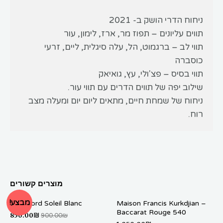
ניחוח הדרי הושק ב- 2021
תווים עליונים – תפוז מר, ארז, לימון, עור
תווי לב – ברגמוט, הל, עלה סיגלית, ליים, זרעי
כוסברה
תווי בסיס – פצ'ולי, עץ, גואיאק
שילוב יפה של תווים הדרים עם תווי עור.
ניחוח של שמחת חיים, מתאים ליום יום ומעלה מצב
רוח.
מוצרים קשורים
מבצע!
Tom Ford Soleil Blanc
Maison Francis Kurkdjian –
Baccarat Rouge 540
850.00
₪
900.00
₪