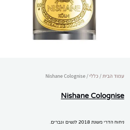
הוסף קו תחתון לקישורים
format_underlined
סמן קישורים
font_download
לאפס
cached
את
כל
האפשרויות
עמוד הבית
/
כללי
/ Nishane Colognise
Nishane Colognise
ניחוח הדרי משנת 2018 לנשים וגברים.